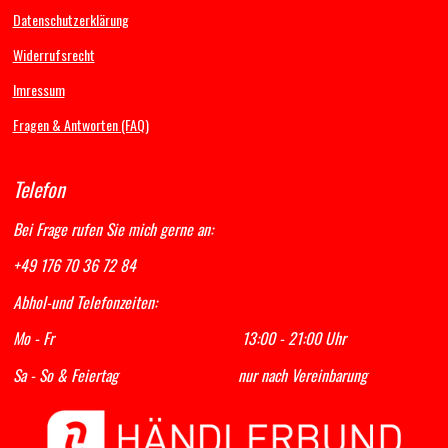
o
g
b
A
Datenschutzerklärung
o
r
e
p
k
a
p
Widerrufsrecht
m
Imressum
Fragen & Antworten (FAQ)
Telefon
Bei Frage rufen Sie mich gerne an:
+49 176 70 36 72 84
Abhol-und Telefonzeiten:
Mo - Fr 13:00 - 21:00 Uhr
Sa - So & Feiertag nur nach Vereinbarung