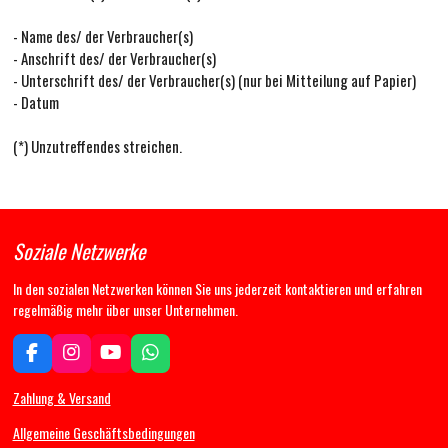
- Name des/ der Verbraucher(s)
- Anschrift des/ der Verbraucher(s)
- Unterschrift des/ der Verbraucher(s) (nur bei Mitteilung auf Papier)
- Datum
(*) Unzutreffendes streichen.
Soziale Netzwerke
In den sozialen Netzwerken können Sie uns jederzeit kontaktieren und erfahren
regelmäßig mehr über unser Unternehmen.
F
I
Y
W
a
n
o
h
c
s
u
a
Zahlung & Versand
e
t
T
t
b
a
u
s
Allgemeine Geschäftsbedingungen