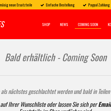
mäsig neue Ersatzteile
Einfache Bestellung
Paypal Zahlung
ES
SHOP
NEWS
COMING SOON
K
Bald erhältlich - Coming Soon
e als nächstes geschlachtet werden und bald in Teil
 auf Ihrer Wunschliste oder lassen Sie sich per
Emai