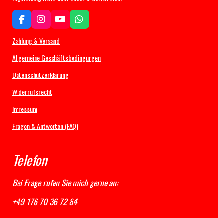
F
I
Y
W
a
n
o
h
c
s
u
a
Zahlung & Versand
e
t
T
t
b
a
u
s
Allgemeine Geschäftsbedingungen
o
g
b
A
Datenschutzerklärung
o
r
e
p
k
a
p
Widerrufsrecht
m
Imressum
Fragen & Antworten (FAQ)
Telefon
Bei Frage rufen Sie mich gerne an:
+49 176 70 36 72 84