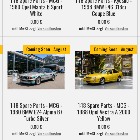
1:18 Spare Parts - MCG -
1:18 Spare Parts - Kyosho -
1980 Opel Manta B Sport
1998 BMW E46 318ci
White
Coupe Blue
0,00 €
0,00 €
inkl. MwSt zzgl.
Versandkosten
inkl. MwSt zzgl.
Versandkosten
Coming Soon - August
Coming Soon - August
1:18 Spare Parts - MCG -
1:18 Spare Parts - MCG -
1980 BMW E24 Alpina B7
1988 Opel Vectra A 2000
Turbo Silver
Yellow
0,00 €
0,00 €
inkl. MwSt zzgl.
Versandkosten
inkl. MwSt zzgl.
Versandkosten