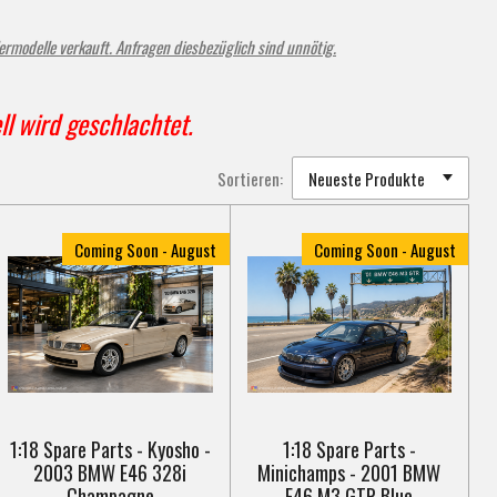
lermodelle verkauft. Anfragen diesbezüglich sind unnötig.
ll wird geschlachtet.
Sortieren:
Coming Soon - August
Coming Soon - August
1:18 Spare Parts - Kyosho -
1:18 Spare Parts -
2003 BMW E46 328i
Minichamps - 2001 BMW
Champagne
E46 M3 GTR Blue