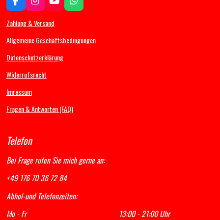
F
I
Y
W
a
n
o
h
c
s
u
a
Zahlung & Versand
e
t
T
t
b
a
u
s
Allgemeine Geschäftsbedingungen
o
g
b
A
Datenschutzerklärung
o
r
e
p
k
a
p
Widerrufsrecht
m
Imressum
Fragen & Antworten (FAQ)
Telefon
Bei Frage rufen Sie mich gerne an:
+49 176 70 36 72 84
Abhol-und Telefonzeiten:
Mo - Fr 13:00 - 21:00 Uhr