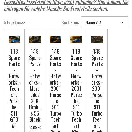
Gesuchtes Ersatzteil im Shop nicht gefunden? Hier können Sie
eintragen für welche Modelle Sie Ersatzteile suchen.
5 Ergebnisse
Sortieren:
1:18
1:18
1:18
1:18
1:18
Spare
Spare
Spare
Spare
Spare
Parts
Parts
Parts
Parts
Parts
-
-
-
-
-
Hotw
Hotw
Hotw
Hotw
Hotw
orks -
orks -
orks -
orks -
orks -
Tech
Merc
2001
2001
2001
art
edes
Porsc
Porsc
Porsc
Porsc
SLK
he
he
he
he
Brabu
911
911
911
911
s 55
Turbo
Turbo
Turbo
GT3
Black
Tech
Tech
Tech
#1
art
art
art
2,89 €
Yello
Blue
Black