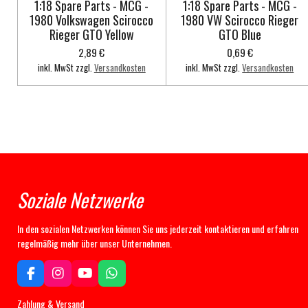
1:18 Spare Parts - MCG -
1:18 Spare Parts - MCG -
1980 Volkswagen Scirocco
1980 VW Scirocco Rieger
Rieger GTO Yellow
GTO Blue
2,89 €
0,69 €
inkl. MwSt zzgl.
Versandkosten
inkl. MwSt zzgl.
Versandkosten
Soziale Netzwerke
In den sozialen Netzwerken können Sie uns jederzeit kontaktieren und erfahren
regelmäßig mehr über unser Unternehmen.
F
I
Y
W
a
n
o
h
c
s
u
a
Zahlung & Versand