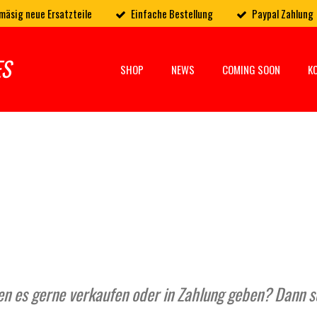
mäsig neue Ersatzteile
Einfache Bestellung
Paypal Zahlung
ES
SHOP
NEWS
COMING SOON
K
n es gerne verkaufen oder in Zahlung geben? Dann sc