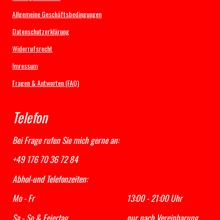
e
t
T
t
b
a
u
s
Allgemeine Geschäftsbedingungen
o
g
b
A
Datenschutzerklärung
o
r
e
p
k
a
p
Widerrufsrecht
m
Imressum
Fragen & Antworten (FAQ)
Telefon
Bei Frage rufen Sie mich gerne an:
+49 176 70 36 72 84
Abhol-und Telefonzeiten:
Mo - Fr 13:00 - 21:00 Uhr
Sa - So & Feiertag nur nach Vereinbarung