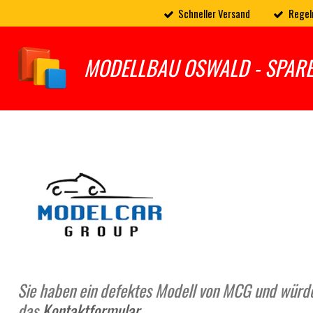
Schneller Versand
Regel
Zum
Hauptinhalt
springen
MODELLBAU OSWALD - SPAR
Sie haben ein defektes Modell von MCG und würde
das
Kontaktformular
.