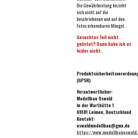
Die Gewährleistung bezieht
sich nicht auf die
beschriebenen und auf den
Fotos erkennbaren Mängel.
Gesuchtes Teil nicht
gelistet? Dann habe ich es
leider nicht.
Produktsicherheitsverordnun
(GPSR)
Verantwortlicher:
Modellbau Oswald
In der Warthütte 1
69181 Leimen, Deutschland
Kontakt:
oswaldmodellbau@gmx.de
https://www.modellbauoswald