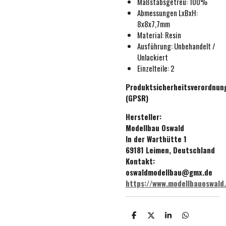
Maßstabsgetreu:
100%
Abmessungen LxBxH:
8x8x7,7mm
Material: Resin
Ausführung:
Unbehande
lt /
Unlackiert
Einzelteile: 2
Produktsicherheitsverordnun
(GPSR)
Hersteller:
Modellbau Oswald
In der Warthütte 1
69181 Leimen, Deutschland
Kontakt:
oswaldmodellbau@gmx.de
https://www.modellbauoswald
T
T
T
T
e
e
e
e