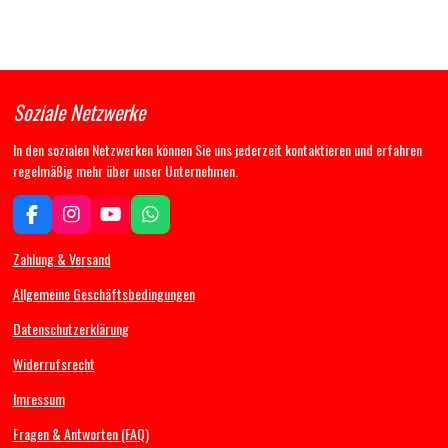
i
i
i
i
l
l
l
l
e
e
e
e
n
n
n
n
Soziale Netzwerke
In den sozialen Netzwerken können Sie uns jederzeit kontaktieren und erfahren
regelmäßig mehr über unser Unternehmen.
F
I
Y
W
a
n
o
h
c
s
u
a
Zahlung & Versand
e
t
T
t
b
a
u
s
Allgemeine Geschäftsbedingungen
o
g
b
A
Datenschutzerklärung
o
r
e
p
k
a
p
Widerrufsrecht
m
Imressum
Fragen & Antworten (FAQ)