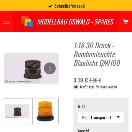
Schneller Versand
Zum
Hauptinhalt
springen
MODELLBAU OSWALD - SPARES
1:18 3D Druck -
Rundumleuchte
Blaulicht QMI100
3,19 €
4,39 €
inkl. MwSt zzgl.
Versandkosten
Glas
Anazhl