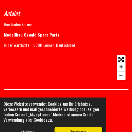
Anfahrt
Hier finden Sie uns:
Modellbau Oswald Spare Parts
In der Warthütte 1, 69181 Leimen, Deutschland
Diese Website verwendet Cookies, um Ihr Erlebnis zu
verbessern und maßgeschneiderte Werbung anzuzeigen.
Indem Sie auf „Akzeptieren“ klicken, stimmen Sie der
Verwendung aller Cookies zu.
© 2025-2026 Modellbau Oswald - Spare Parts
Mit Unterstützung von
Webador