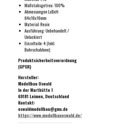
Maßstabsgetreu:
100%
Abmessungen LxBxH:
64x16x16mm
Material: Resin
Ausführung:
Unbehande
lt /
Unlackiert
Einzelteile: 4 (Inkl.
Bohrschablone)
Produktsicherheitsverordnung
(GPSR)
Hersteller:
Modellbau Oswald
In der Warthütte 1
69181 Leimen, Deutschland
Kontakt:
oswaldmodellbau@gmx.de
https://www.modellbauoswald.de/