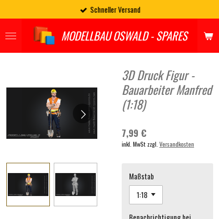
Schneller Versand
Zum
Hauptinhalt
springen
MODELLBAU OSWALD - SPARES
3D Druck Figur -
Bauarbeiter Manfred
(1:18)
7,99 €
inkl. MwSt zzgl.
Versandkosten
Maßstab
Benachrichtigung bei