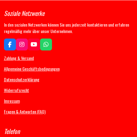
Soziale Netzwerke
In den sozialen Netzwerken können Sie uns jederzeit kontaktieren und erfahren
regelmäßig mehr über unser Unternehmen.
F
I
Y
W
a
n
o
h
c
s
u
a
Zahlung & Versand
e
t
T
t
b
a
u
s
Allgemeine Geschäftsbedingungen
o
g
b
A
Datenschutzerklärung
o
r
e
p
k
a
p
Widerrufsrecht
m
Imressum
Fragen & Antworten (FAQ)
Telefon