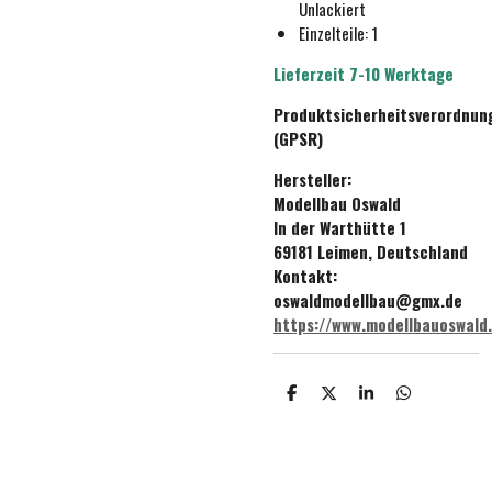
Unlackiert
Einzelteile: 1
Lieferzeit 7-10 Werktage
Produktsicherheitsverordnun
(GPSR)
Hersteller:
Modellbau Oswald
In der Warthütte 1
69181 Leimen, Deutschland
Kontakt:
oswaldmodellbau@gmx.de
https://www.modellbauoswald
T
T
T
T
e
e
e
e
i
i
i
i
l
l
l
l
e
e
e
e
n
n
n
n