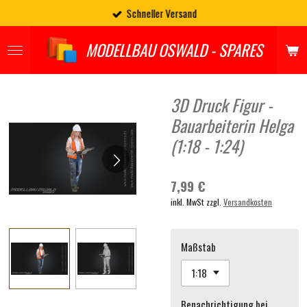
Schneller Versand
Zum
Hauptinhalt
springen
MODELLBAU OSWALD - SPARES
3D Druck Figur -
Bauarbeiterin Helga
(1:18 - 1:24)
7,99 €
inkl. MwSt zzgl.
Versandkosten
Maßstab
Benachrichtigung bei