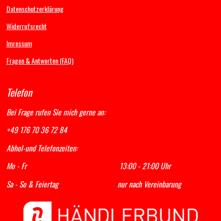
o
g
b
A
Datenschutzerklärung
o
r
e
p
k
a
p
Widerrufsrecht
m
Imressum
Fragen & Antworten (FAQ)
Telefon
Bei Frage rufen Sie mich gerne an:
+49 176 70 36 72 84
Abhol-und Telefonzeiten:
Mo - Fr 13:00 - 21:00 Uhr
Sa - So & Feiertag nur nach Vereinbarung