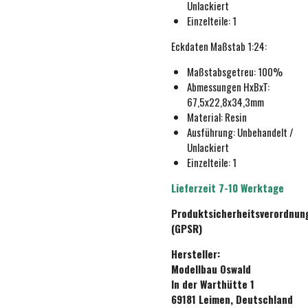
Unlackiert
Einzelteile: 1
Eckdaten
Maßstab 1:24
:
Maßstabsgetreu:
100%
Abmessungen HxBxT:
67,5x22,8x34,3mm
Material: Resin
Ausführung:
Unbehande
lt /
Unlackiert
Einzelteile: 1
Lieferzeit 7-10 Werktage
Produktsicherheitsverordnun
(GPSR)
Hersteller:
Modellbau Oswald
In der Warthütte 1
69181 Leimen, Deutschland