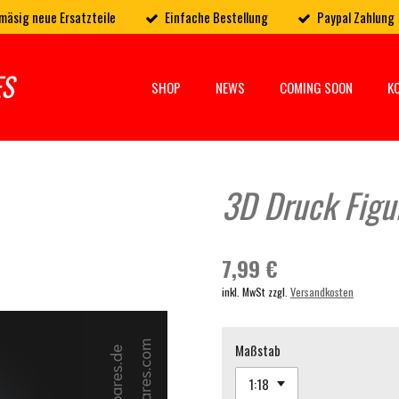
mäsig neue Ersatzteile
Einfache Bestellung
Paypal Zahlung
ES
SHOP
NEWS
COMING SOON
K
3D Druck Figur 
7,99 €
inkl. MwSt zzgl.
Versandkosten
Maßstab