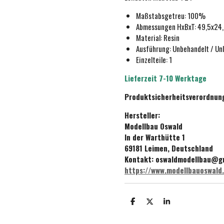
Maßstabsgetreu:
100%
Abmessungen HxBxT: 49,5x24
Material: Resin
Ausführung:
Unbehande
lt / Un
Einzelteile: 1
Lieferzeit 7-10 Werktage
Produktsicherheitsverordnun
Hersteller:
Modellbau Oswald
In der Warthütte 1
69181 Leimen, Deutschland
Kontakt: oswaldmodellbau@g
https://www.modellbauoswald
T
T
T
e
e
e
i
i
i