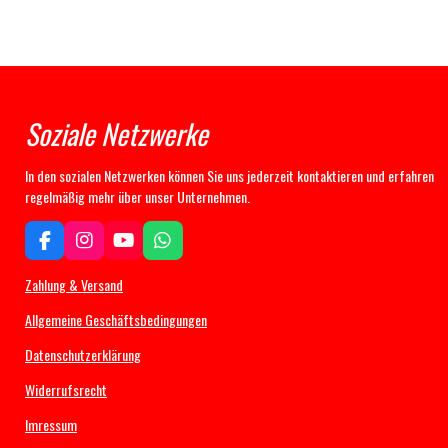
Soziale Netzwerke
In den sozialen Netzwerken können Sie uns jederzeit kontaktieren und erfahren
regelmäßig mehr über unser Unternehmen.
F
I
Y
W
a
n
o
h
c
s
u
a
Zahlung & Versand
e
t
T
t
b
a
u
s
Allgemeine Geschäftsbedingungen
o
g
b
A
Datenschutzerklärung
o
r
e
p
k
a
p
Widerrufsrecht
m
Imressum