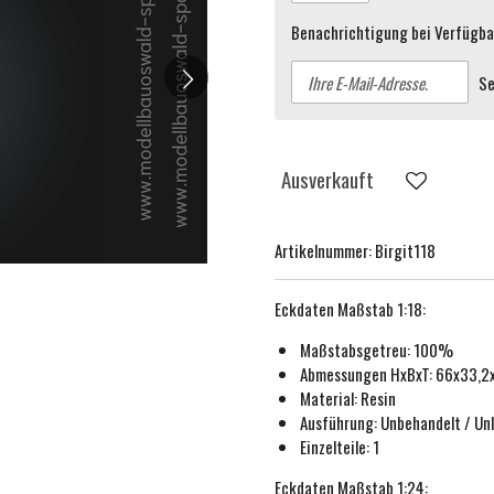
Benachrichtigung bei Verfügbar
S
Ausverkauft
Artikelnummer:
Birgit118
Eckdaten
Maßstab 1:18
:
Maßstabsgetreu:
100%
Abmessungen HxBxT: 66x33,
Material: Resin
Ausführung:
Unbehande
lt / Un
Einzelteile: 1
Eckdaten
Maßstab 1:24
: