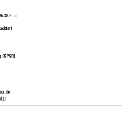
,9x39,3mm
lackiert
g (GPSR)
mx.de
.de/