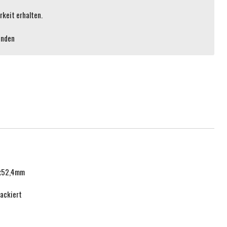
keit erhalten.
enden
2x52,4mm
lackiert