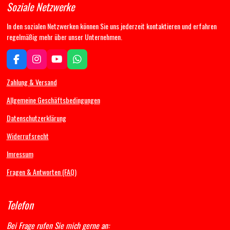
Soziale Netzwerke
In den sozialen Netzwerken können Sie uns jederzeit kontaktieren und erfahren
regelmäßig mehr über unser Unternehmen.
F
I
Y
W
a
n
o
h
c
s
u
a
Zahlung & Versand
e
t
T
t
b
a
u
s
Allgemeine Geschäftsbedingungen
o
g
b
A
Datenschutzerklärung
o
r
e
p
k
a
p
Widerrufsrecht
m
Imressum
Fragen & Antworten (FAQ)
Telefon
Bei Frage rufen Sie mich gerne an: