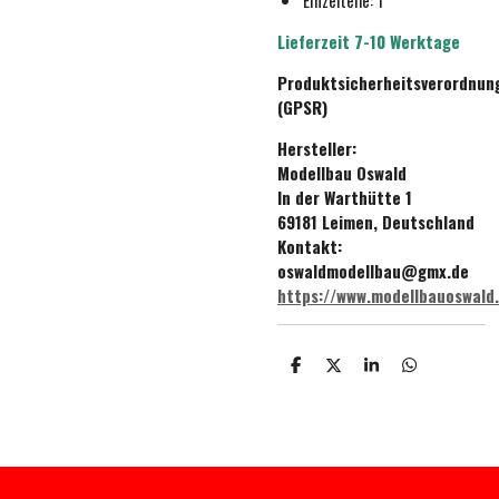
Lieferzeit 7-10 Werktage
Produktsicherheitsverordnun
(GPSR)
Hersteller:
Modellbau Oswald
In der Warthütte 1
69181 Leimen, Deutschland
Kontakt:
oswaldmodellbau@gmx.de
https://www.modellbauoswald
T
T
T
T
e
e
e
e
i
i
i
i
l
l
l
l
e
e
e
e
n
n
n
n