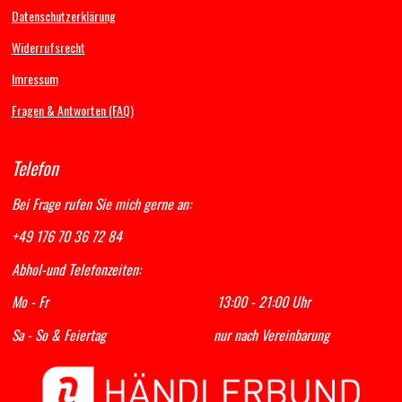
o
g
b
A
Datenschutzerklärung
o
r
e
p
k
a
p
Widerrufsrecht
m
Imressum
Fragen & Antworten (FAQ)
Telefon
Bei Frage rufen Sie mich gerne an:
+49 176 70 36 72 84
Abhol-und Telefonzeiten:
Mo - Fr 13:00 - 21:00 Uhr
Sa - So & Feiertag nur nach Vereinbarung