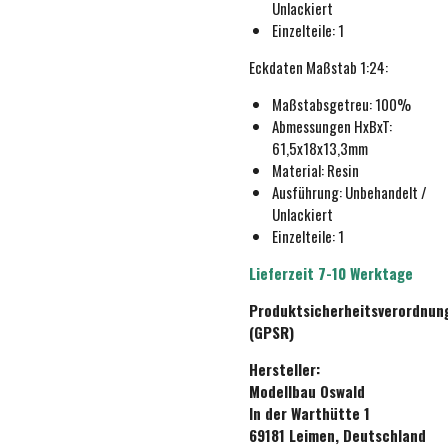
Unlackiert
Einzelteile: 1
Eckdaten
Maßstab 1:24
:
Maßstabsgetreu:
100%
Abmessungen HxBxT:
61,5x18x13,3mm
Material: Resin
Ausführung:
Unbehande
lt /
Unlackiert
Einzelteile: 1
Lieferzeit 7-10 Werktage
Produktsicherheitsverordnun
(GPSR)
Hersteller:
Modellbau Oswald
In der Warthütte 1
69181 Leimen, Deutschland