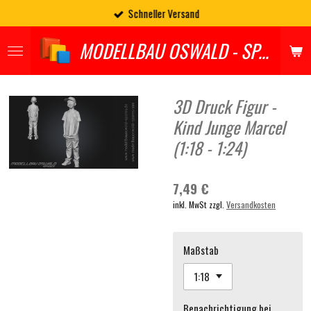
Schneller Versand
Zum
Hauptinhalt
MODELLBAU OSWALD - SPARES
springen
3D Druck Figur -
Kind Junge Marcel
(1:18 - 1:24)
7,49 €
inkl. MwSt zzgl.
Versandkosten
Maßstab
Benachrichtigung bei