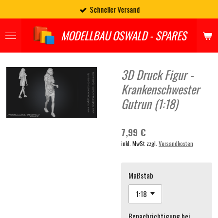
Schneller Versand
Zum
Hauptinhalt
springen
MODELLBAU OSWALD - SPARES
3D Druck Figur -
Krankenschwester
Gutrun (1:18)
7,99 €
inkl. MwSt zzgl.
Versandkosten
Maßstab
Benachrichtigung bei