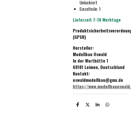
Unlackiert
Einzelteile: 1
Lieferzeit 7-10 Werktage
Produktsicherheitsverordnun
(GPSR)
Hersteller:
Modellbau Oswald
In der Warthütte 1
69181 Leimen, Deutschland
Kontakt:
oswaldmodellbau@gmx.de
https://www.modellbauoswald
T
T
T
T
e
e
e
e
i
i
i
i
l
l
l
l
e
e
e
e
n
n
n
n