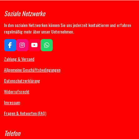
Soziale Netzwerke
In den sozialen Netzwerken können Sie uns jederzeit kontaktieren und erfahren
regelmäßig mehr über unser Unternehmen.
F
I
Y
W
a
n
o
h
c
s
u
a
Zahlung & Versand
e
t
T
t
b
a
u
s
Allgemeine Geschäftsbedingungen
o
g
b
A
Datenschutzerklärung
o
r
e
p
k
a
p
Widerrufsrecht
m
Imressum
Fragen & Antworten (FAQ)
Telefon