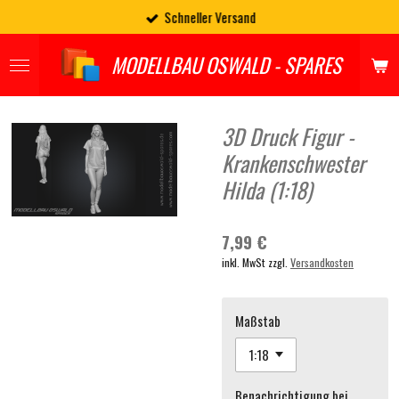
Schneller Versand
Zum
Hauptinhalt
springen
MODELLBAU OSWALD - SPARES
3D Druck Figur -
Krankenschwester
Hilda (1:18)
7,99 €
inkl. MwSt zzgl.
Versandkosten
Maßstab
Benachrichtigung bei