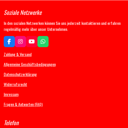
Soziale Netzwerke
In den sozialen Netzwerken können Sie uns jederzeit kontaktieren und erfahren
regelmäßig mehr über unser Unternehmen.
F
I
Y
W
a
n
o
h
c
s
u
a
Zahlung & Versand
e
t
T
t
b
a
u
s
Allgemeine Geschäftsbedingungen
o
g
b
A
Datenschutzerklärung
o
r
e
p
k
a
p
Widerrufsrecht
m
Imressum
Fragen & Antworten (FAQ)
Telefon