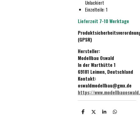
Unlackiert
Einzelteile: 1
Lieferzeit 7-10 Werktage
Produktsicherheitsverordnun
(GPSR)
Hersteller:
Modellbau Oswald
In der Warthütte 1
69181 Leimen, Deutschland
Kontakt:
oswaldmodellbau@gmx.de
https://www.modellbauoswald
T
T
T
T
e
e
e
e
i
i
i
i
l
l
l
l
e
e
e
e
n
n
n
n