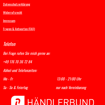
o
g
b
A
Datenschutzerklärung
o
r
e
p
k
a
p
Widerrufsrecht
m
Imressum
Fragen & Antworten (FAQ)
Telefon
Bei Frage rufen Sie mich gerne an:
+49 176 70 36 72 84
Abhol-und Telefonzeiten:
Mo - Fr 13:00 - 21:00 Uhr
Sa - So & Feiertag nur nach Vereinbarung