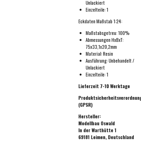
Unlackiert
Einzelteile: 1
Eckdaten
Maßstab 1:24
:
Maßstabsgetreu:
100%
Abmessungen HxBxT:
75x33,1x20,2mm
Material: Resin
Ausführung:
Unbehande
lt /
Unlackiert
Einzelteile: 1
Lieferzeit 7-10 Werktage
Produktsicherheitsverordnun
(GPSR)
Hersteller:
Modellbau Oswald
In der Warthütte 1
69181 Leimen, Deutschland