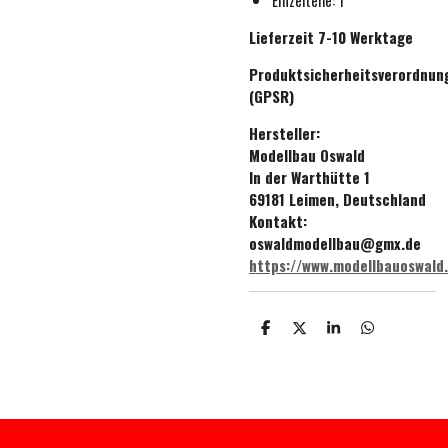
Lieferzeit 7-10 Werktage
Produktsicherheitsverordnun
(GPSR)
Hersteller:
Modellbau Oswald
In der Warthütte 1
69181 Leimen, Deutschland
Kontakt:
oswaldmodellbau@gmx.de
https://www.modellbauoswald
T
T
T
T
e
e
e
e
i
i
i
i
l
l
l
l
e
e
e
e
n
n
n
n