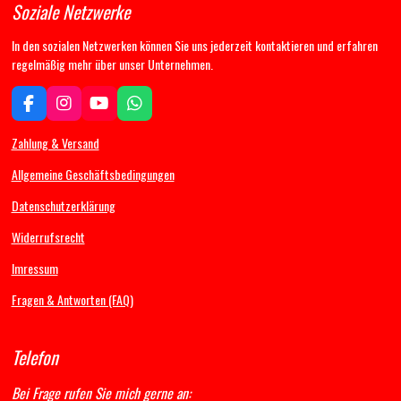
Soziale Netzwerke
In den sozialen Netzwerken können Sie uns jederzeit kontaktieren und erfahren
regelmäßig mehr über unser Unternehmen.
F
I
Y
W
a
n
o
h
c
s
u
a
Zahlung & Versand
e
t
T
t
b
a
u
s
Allgemeine Geschäftsbedingungen
o
g
b
A
Datenschutzerklärung
o
r
e
p
k
a
p
Widerrufsrecht
m
Imressum
Fragen & Antworten (FAQ)
Telefon
Bei Frage rufen Sie mich gerne an: