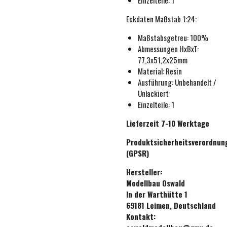
Eckdaten
Maßstab 1:24
:
Maßstabsgetreu:
100%
Abmessungen HxBxT:
77,3x51,2x25mm
Material: Resin
Ausführung:
Unbehande
lt /
Unlackiert
Einzelteile: 1
Lieferzeit 7-10 Werktage
Produktsicherheitsverordnun
(GPSR)
Hersteller:
Modellbau Oswald
In der Warthütte 1
69181 Leimen, Deutschland
Kontakt: