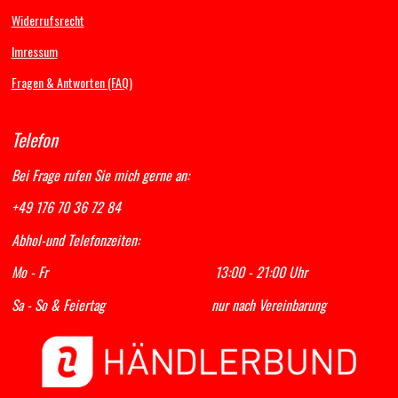
k
a
p
Widerrufsrecht
m
Imressum
Fragen & Antworten (FAQ)
Telefon
Bei Frage rufen Sie mich gerne an:
+49 176 70 36 72 84
Abhol-und Telefonzeiten:
Mo - Fr 13:00 - 21:00 Uhr
Sa - So & Feiertag nur nach Vereinbarung