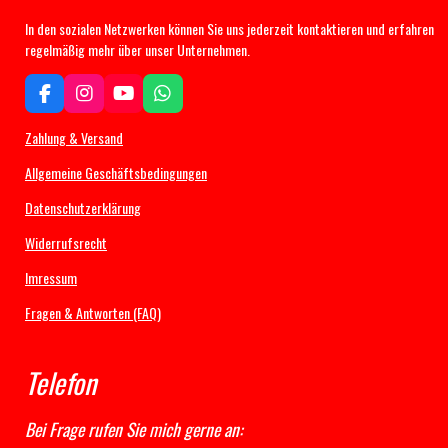
In den sozialen Netzwerken können Sie uns jederzeit kontaktieren und erfahren
regelmäßig mehr über unser Unternehmen.
F
I
Y
W
a
n
o
h
c
s
u
a
Zahlung & Versand
e
t
T
t
b
a
u
s
Allgemeine Geschäftsbedingungen
o
g
b
A
Datenschutzerklärung
o
r
e
p
k
a
p
Widerrufsrecht
m
Imressum
Fragen & Antworten (FAQ)
Telefon
Bei Frage rufen Sie mich gerne an: