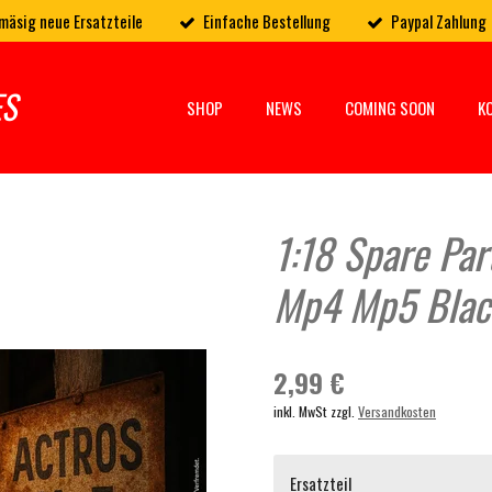
mäsig neue Ersatzteile
Einfache Bestellung
Paypal Zahlung
ES
SHOP
NEWS
COMING SOON
K
1:18 Spare Par
Mp4 Mp5 Blac
2,99 €
inkl. MwSt zzgl.
Versandkosten
Ersatzteil