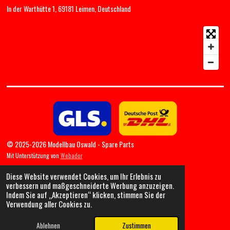
In der Warthütte 1, 69181 Leimen, Deutschland
© 2025-2026 Modellbau Oswald - Spare Parts
Mit Unterstützung von
Webador
Diese Website verwendet Cookies, um Ihr Erlebnis zu
verbessern und maßgeschneiderte Werbung anzuzeigen.
Indem Sie auf „Akzeptieren“ klicken, stimmen Sie der
Verwendung aller Cookies zu.
Ablehnen
Zustimmen