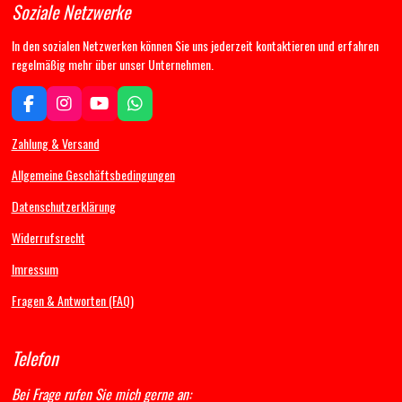
Soziale Netzwerke
In den sozialen Netzwerken können Sie uns jederzeit kontaktieren und erfahren
regelmäßig mehr über unser Unternehmen.
F
I
Y
W
a
n
o
h
c
s
u
a
Zahlung & Versand
e
t
T
t
b
a
u
s
Allgemeine Geschäftsbedingungen
o
g
b
A
Datenschutzerklärung
o
r
e
p
k
a
p
Widerrufsrecht
m
Imressum
Fragen & Antworten (FAQ)
Telefon
Bei Frage rufen Sie mich gerne an: