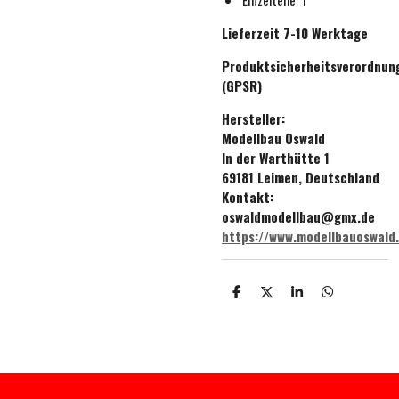
Lieferzeit 7-10 Werktage
Produktsicherheitsverordnun
(GPSR)
Hersteller:
Modellbau Oswald
In der Warthütte 1
69181 Leimen, Deutschland
Kontakt:
oswaldmodellbau@gmx.de
https://www.modellbauoswald
T
T
T
T
e
e
e
e
i
i
i
i
l
l
l
l
e
e
e
e
n
n
n
n