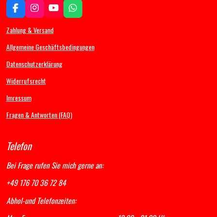
F
I
Y
W
a
n
o
h
c
s
u
a
Zahlung & Versand
e
t
T
t
b
a
u
s
Allgemeine Geschäftsbedingungen
o
g
b
A
Datenschutzerklärung
o
r
e
p
k
a
p
Widerrufsrecht
m
Imressum
Fragen & Antworten (FAQ)
Telefon
Bei Frage rufen Sie mich gerne an:
+49 176 70 36 72 84
Abhol-und Telefonzeiten: