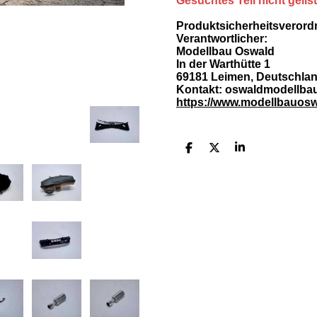
Gesuchtes Teil nicht gelis
Produktsicherheitsveror
Verantwortlicher:
Modellbau Oswald
In der Warthütte 1
69181 Leimen, Deutschla
Kontakt: oswaldmodellb
https://www.modellbauosw
T
T
T
e
e
e
i
i
i
l
l
l
e
e
e
n
n
n