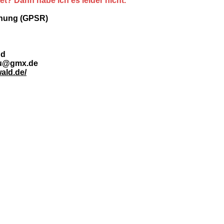
tet? Dann habe ich es leider nicht.
dnung (GPSR)
nd
au@gmx.de
ald.de/