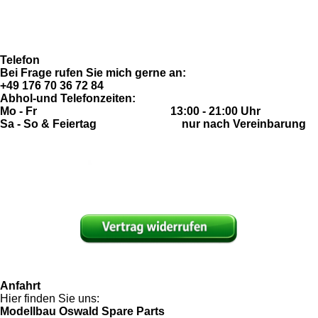
Imressum
o
r
e
p
Fragen & Antworten (FAQ)
k
a
p
m
Telefon
Bei Frage rufen Sie mich gerne an:
+49 176 70 36 72 84
Abhol-und Telefonzeiten:
Mo - Fr 13:00 - 21:00 Uhr
Sa - So & Feiertag nur nach Vereinbarung
Anfahrt
Hier finden Sie uns:
Modellbau Oswald Spare Parts