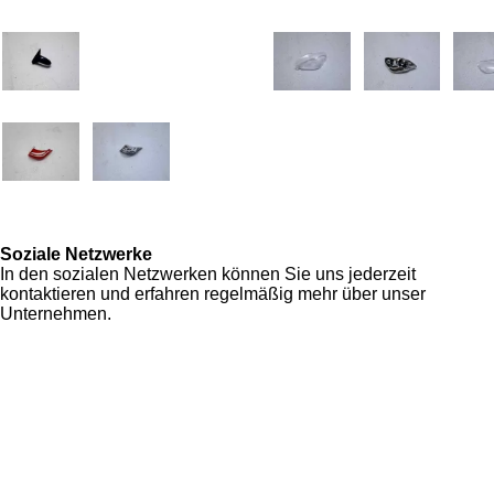
Soziale Netzwerke
In den sozialen Netzwerken können Sie uns jederzeit
kontaktieren und erfahren regelmäßig mehr über unser
Unternehmen.
F
I
Y
W
a
n
o
h
Zahlung & Versand
c
s
u
a
Allgemeine Geschäftsbedingungen
e
t
T
t
Datenschutzerklärung
b
a
u
s
Widerrufsrecht
o
g
b
A