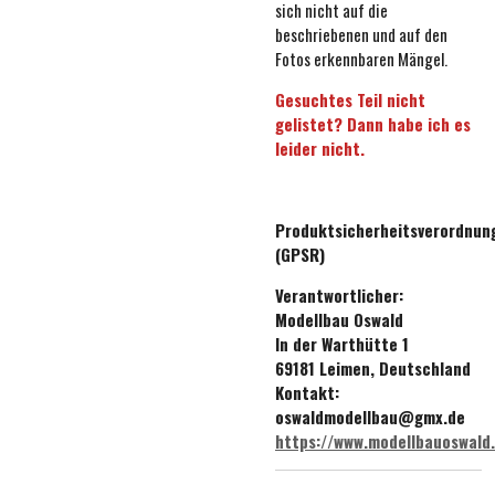
sich nicht auf die
beschriebenen und auf den
Fotos erkennbaren Mängel.
Gesuchtes Teil nicht
gelistet? Dann habe ich es
leider nicht.
Produktsicherheitsverordnun
(GPSR)
Verantwortlicher:
Modellbau Oswald
In der Warthütte 1
69181 Leimen, Deutschland
Kontakt:
oswaldmodellbau@gmx.de
https://www.modellbauoswald