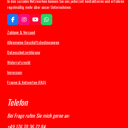
In den sozialen Netzwerken können Sie uns jederzeit kontaktieren und erfahren
regelmäßig mehr über unser Unternehmen.
F
I
Y
W
a
n
o
h
c
s
u
a
Zahlung & Versand
e
t
T
t
b
a
u
s
Allgemeine Geschäftsbedingungen
o
g
b
A
Datenschutzerklärung
o
r
e
p
k
a
p
Widerrufsrecht
m
Imressum
Fragen & Antworten (FAQ)
Telefon
Bei Frage rufen Sie mich gerne an:
+49 176 70 36 72 84