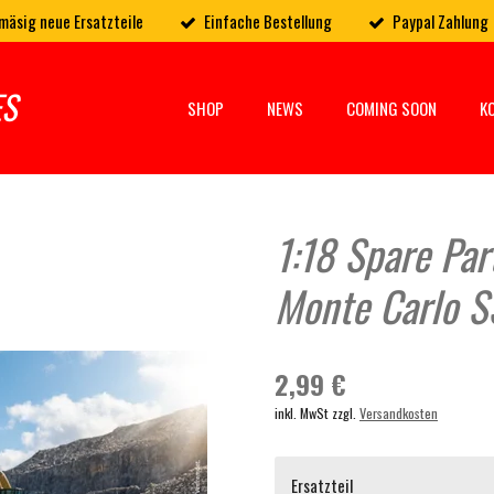
mäsig neue Ersatzteile
Einfache Bestellung
Paypal Zahlung
ES
SHOP
NEWS
COMING SOON
K
1:18 Spare Par
Monte Carlo S
2,99 €
inkl. MwSt zzgl.
Versandkosten
Ersatzteil