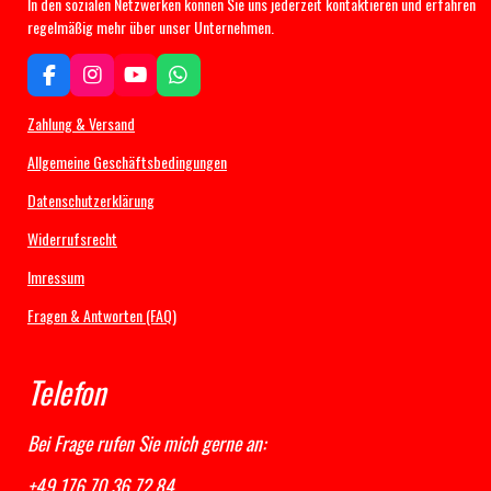
In den sozialen Netzwerken können Sie uns jederzeit kontaktieren und erfahren
regelmäßig mehr über unser Unternehmen.
F
I
Y
W
a
n
o
h
c
s
u
a
Zahlung & Versand
e
t
T
t
b
a
u
s
Allgemeine Geschäftsbedingungen
o
g
b
A
Datenschutzerklärung
o
r
e
p
k
a
p
Widerrufsrecht
m
Imressum
Fragen & Antworten (FAQ)
Telefon
Bei Frage rufen Sie mich gerne an:
+49 176 70 36 72 84