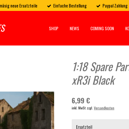
mäsig neue Ersatzteile
Einfache Bestellung
Paypal Zahlung
ES
SHOP
NEWS
COMING SOON
K
1:18 Spare Par
xR3i Black
6,99 €
inkl. MwSt zzgl.
Versandkosten
Ersatzteil