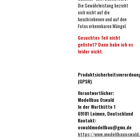
Die Gewährleistung bezieht
sich nicht auf die
beschriebenen und auf den
Fotos erkennbaren Mängel.
Gesuchtes Teil nicht
gelistet? Dann habe ich es
leider nicht.
Produktsicherheitsverordnun
(GPSR)
Verantwortlicher:
Modellbau Oswald
In der Warthütte 1
69181 Leimen, Deutschland
Kontakt:
oswaldmodellbau@gmx.de
https://www.modellbauoswald