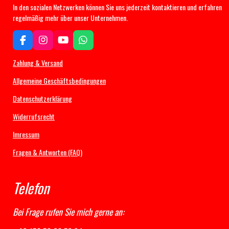
In den sozialen Netzwerken können Sie uns jederzeit kontaktieren und erfahren
regelmäßig mehr über unser Unternehmen.
F
I
Y
W
a
n
o
h
c
s
u
a
Zahlung & Versand
e
t
T
t
b
a
u
s
Allgemeine Geschäftsbedingungen
o
g
b
A
Datenschutzerklärung
o
r
e
p
k
a
p
Widerrufsrecht
m
Imressum
Fragen & Antworten (FAQ)
Telefon
Bei Frage rufen Sie mich gerne an: