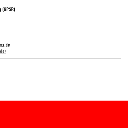
g (GPSR)
mx.de
.de/