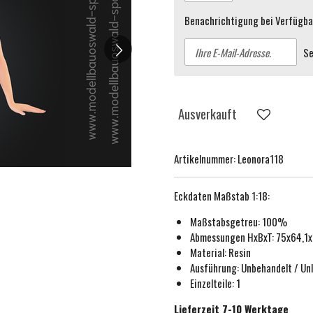
Benachrichtigung bei Verfügbar
S
Ausverkauft
Artikelnummer:
Leonora118
Eckdaten
Maßstab 1:18
:
Maßstabsgetreu:
100%
Abmessungen HxBxT: 75x64,1
Material: Resin
Ausführung:
Unbehande
lt / Un
Einzelteile: 1
Lieferzeit 7-10 Werktage