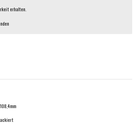
keit erhalten.
enden
x108,4mm
lackiert