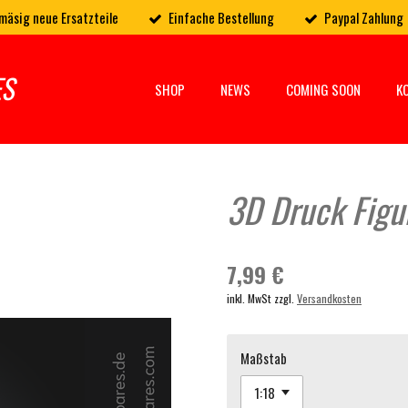
mäsig neue Ersatzteile
Einfache Bestellung
Paypal Zahlung
ES
SHOP
NEWS
COMING SOON
K
3D Druck Figur
7,99 €
inkl. MwSt zzgl.
Versandkosten
Maßstab