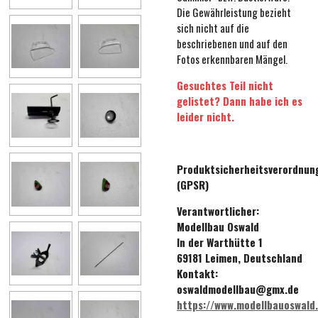
Die Gewährleistung bezieht
sich nicht auf die
beschriebenen und auf den
Fotos erkennbaren Mängel.
Gesuchtes Teil nicht
gelistet? Dann habe ich es
leider nicht.
Produktsicherheitsverordnun
(GPSR)
Verantwortlicher:
Modellbau Oswald
In der Warthütte 1
69181 Leimen, Deutschland
Kontakt:
oswaldmodellbau@gmx.de
https://www.modellbauoswald