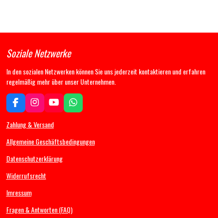
Soziale Netzwerke
In den sozialen Netzwerken können Sie uns jederzeit kontaktieren und erfahren
regelmäßig mehr über unser Unternehmen.
F
I
Y
W
a
n
o
h
c
s
u
a
Zahlung & Versand
e
t
T
t
b
a
u
s
Allgemeine Geschäftsbedingungen
o
g
b
A
Datenschutzerklärung
o
r
e
p
k
a
p
Widerrufsrecht
m
Imressum
Fragen & Antworten (FAQ)