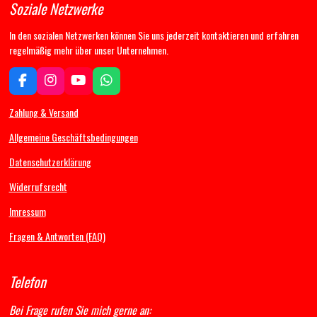
Soziale Netzwerke
In den sozialen Netzwerken können Sie uns jederzeit kontaktieren und erfahren
regelmäßig mehr über unser Unternehmen.
F
I
Y
W
a
n
o
h
c
s
u
a
Zahlung & Versand
e
t
T
t
b
a
u
s
Allgemeine Geschäftsbedingungen
o
g
b
A
Datenschutzerklärung
o
r
e
p
k
a
p
Widerrufsrecht
m
Imressum
Fragen & Antworten (FAQ)
Telefon
Bei Frage rufen Sie mich gerne an: