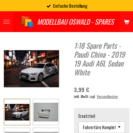
Einfache Bestellung
Zum
Hauptinhalt
springen
MODELLBAU OSWALD - SPARES
1:18 Spare Parts -
Paudi China - 2019
19 Audi A6L Sedan
White
3,99 €
inkl. MwSt zzgl.
Versandkosten
Ersatzteil