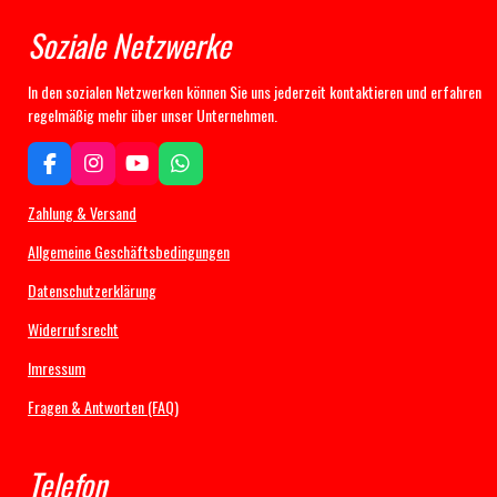
Soziale Netzwerke
In den sozialen Netzwerken können Sie uns jederzeit kontaktieren und erfahren
regelmäßig mehr über unser Unternehmen.
F
I
Y
W
a
n
o
h
c
s
u
a
Zahlung & Versand
e
t
T
t
b
a
u
s
Allgemeine Geschäftsbedingungen
o
g
b
A
Datenschutzerklärung
o
r
e
p
k
a
p
Widerrufsrecht
m
Imressum
Fragen & Antworten (FAQ)
Telefon