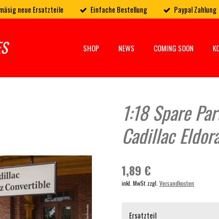
mäsig neue Ersatzteile
Einfache Bestellung
Paypal Zahlung
ES
SHOP
NEWS
COMING SOON
K
1:18 Spare Par
Cadillac Eldor
1,89 €
inkl. MwSt zzgl.
Versandkosten
Ersatzteil