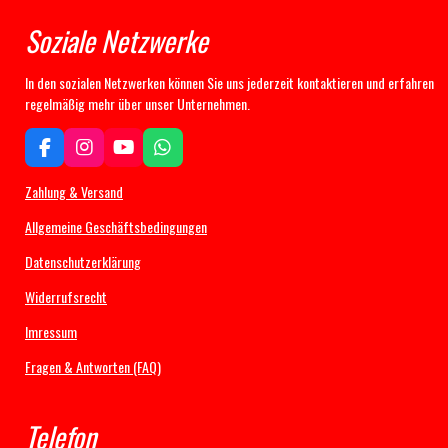
Soziale Netzwerke
In den sozialen Netzwerken können Sie uns jederzeit kontaktieren und erfahren
regelmäßig mehr über unser Unternehmen.
F
I
Y
W
a
n
o
h
c
s
u
a
Zahlung & Versand
e
t
T
t
b
a
u
s
Allgemeine Geschäftsbedingungen
o
g
b
A
Datenschutzerklärung
o
r
e
p
k
a
p
Widerrufsrecht
m
Imressum
Fragen & Antworten (FAQ)
Telefon