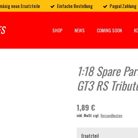
mäsig neue Ersatzteile
Einfache Bestellung
Paypal Zahlung
ES
SHOP
NEWS
COMING SOON
K
1:18 Spare Par
GT3 RS Tribut
1,89 €
inkl. MwSt zzgl.
Versandkosten
Ersatzteil