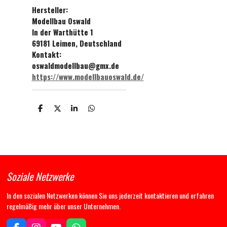
Hersteller:
Modellbau Oswald
In der Warthütte 1
69181 Leimen, Deutschland
Kontakt:
oswaldmodellbau@gmx.de
https://www.modellbauoswald.de/
T
T
T
T
e
e
e
e
i
i
i
i
l
l
l
l
e
e
e
e
n
n
n
n
Soziale Netzwerke
In den sozialen Netzwerken können Sie uns jederzeit kontaktieren und erfahren
regelmäßig mehr über unser Unternehmen.