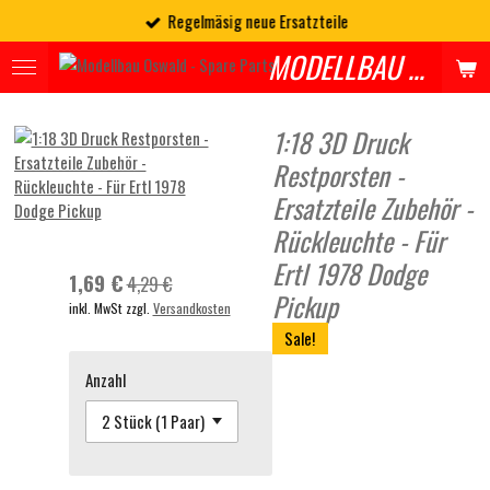
Regelmäsig neue Ersatzteile
Zum
Hauptinhalt
MODELLBAU OSWALD - SPARES
springen
1:18 3D Druck
Restporsten -
Ersatzteile Zubehör -
Rückleuchte - Für
Ertl 1978 Dodge
1,69 €
4,29 €
Pickup
inkl. MwSt zzgl.
Versandkosten
Sale!
Anzahl