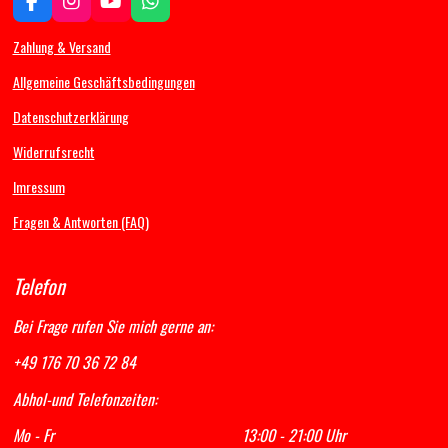
F
I
Y
W
a
n
o
h
c
s
u
a
Zahlung & Versand
e
t
T
t
b
a
u
s
Allgemeine Geschäftsbedingungen
o
g
b
A
Datenschutzerklärung
o
r
e
p
k
a
p
Widerrufsrecht
m
Imressum
Fragen & Antworten (FAQ)
Telefon
Bei Frage rufen Sie mich gerne an:
+49 176 70 36 72 84
Abhol-und Telefonzeiten:
Mo - Fr 13:00 - 21:00 Uhr