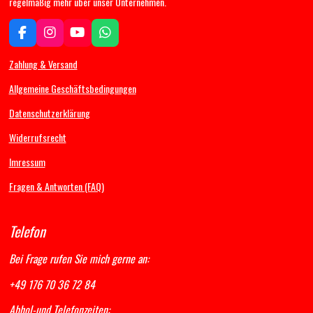
regelmäßig mehr über unser Unternehmen.
F
I
Y
W
a
n
o
h
c
s
u
a
Zahlung & Versand
e
t
T
t
b
a
u
s
Allgemeine Geschäftsbedingungen
o
g
b
A
Datenschutzerklärung
o
r
e
p
k
a
p
Widerrufsrecht
m
Imressum
Fragen & Antworten (FAQ)
Telefon
Bei Frage rufen Sie mich gerne an:
+49 176 70 36 72 84
Abhol-und Telefonzeiten: