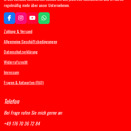
regelmäßig mehr über unser Unternehmen.
F
I
Y
W
a
n
o
h
c
s
u
a
Zahlung & Versand
e
t
T
t
b
a
u
s
Allgemeine Geschäftsbedingungen
o
g
b
A
Datenschutzerklärung
o
r
e
p
k
a
p
Widerrufsrecht
m
Imressum
Fragen & Antworten (FAQ)
Telefon
Bei Frage rufen Sie mich gerne an:
+49 176 70 36 72 84