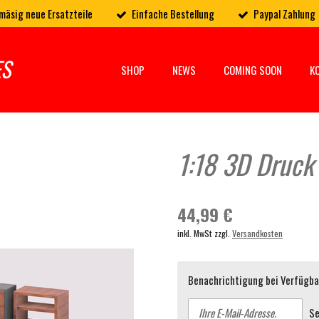
mäsig neue Ersatzteile
Einfache Bestellung
Paypal Zahlung
ES
SHOP
NEWS
COMING SOON
K
1:18 3D Druck 
44,99 €
inkl. MwSt zzgl.
Versandkosten
Benachrichtigung bei Verfügbar
S