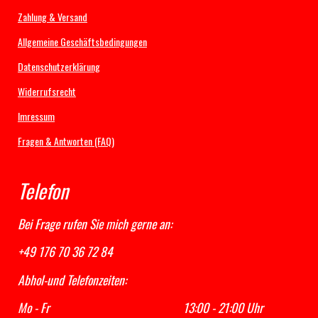
a
n
o
h
c
s
u
a
Zahlung & Versand
e
t
T
t
b
a
u
s
Allgemeine Geschäftsbedingungen
o
g
b
A
Datenschutzerklärung
o
r
e
p
k
a
p
Widerrufsrecht
m
Imressum
Fragen & Antworten (FAQ)
Telefon
Bei Frage rufen Sie mich gerne an:
+49 176 70 36 72 84
Abhol-und Telefonzeiten:
Mo - Fr 13:00 - 21:00 Uhr