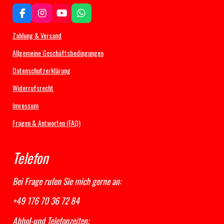
F
I
Y
W
a
n
o
h
c
s
u
a
Zahlung & Versand
e
t
T
t
b
a
u
s
Allgemeine Geschäftsbedingungen
o
g
b
A
Datenschutzerklärung
o
r
e
p
k
a
p
Widerrufsrecht
m
Imressum
Fragen & Antworten (FAQ)
Telefon
Bei Frage rufen Sie mich gerne an:
+49 176 70 36 72 84
Abhol-und Telefonzeiten: