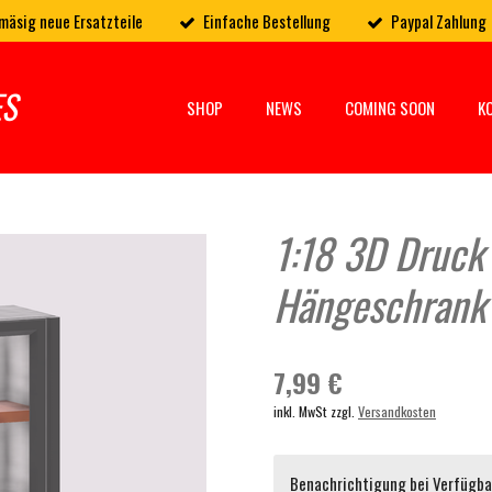
mäsig neue Ersatzteile
Einfache Bestellung
Paypal Zahlung
ES
SHOP
NEWS
COMING SOON
K
1:18 3D Druck
Hängeschrank
7,99 €
inkl. MwSt zzgl.
Versandkosten
Benachrichtigung bei Verfügbar