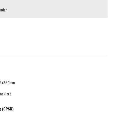
enden
,4x36,1mm
ackiert
g (GPSR)