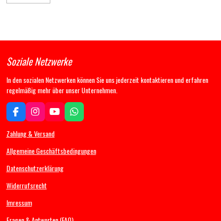
Soziale Netzwerke
In den sozialen Netzwerken können Sie uns jederzeit kontaktieren und erfahren
regelmäßig mehr über unser Unternehmen.
F
I
Y
W
a
n
o
h
c
s
u
a
Zahlung & Versand
e
t
T
t
b
a
u
s
Allgemeine Geschäftsbedingungen
o
g
b
A
Datenschutzerklärung
o
r
e
p
k
a
p
Widerrufsrecht
m
Imressum
Fragen & Antworten (FAQ)