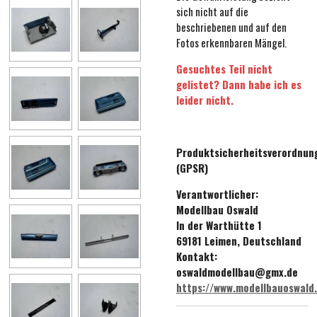
sich nicht auf die
beschriebenen und auf den
Fotos erkennbaren Mängel.
Gesuchtes Teil nicht
gelistet? Dann habe ich es
leider nicht.
Produktsicherheitsverordnun
(GPSR)
Verantwortlicher:
Modellbau Oswald
In der Warthütte 1
69181 Leimen, Deutschland
Kontakt:
oswaldmodellbau@gmx.de
https://www.modellbauoswald