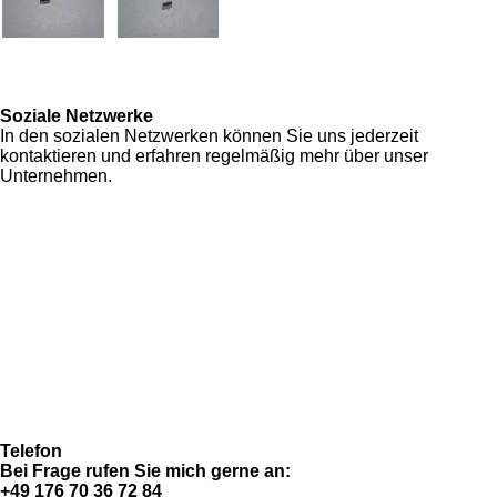
Soziale Netzwerke
In den sozialen Netzwerken können Sie uns jederzeit
kontaktieren und erfahren regelmäßig mehr über unser
Unternehmen.
F
I
Y
W
a
n
o
h
Zahlung & Versand
c
s
u
a
Allgemeine Geschäftsbedingungen
e
t
T
t
Datenschutzerklärung
b
a
u
s
Widerrufsrecht
o
g
b
A
Imressum
o
r
e
p
Fragen & Antworten (FAQ)
k
a
p
m
Telefon
Bei Frage rufen Sie mich gerne an:
+49 176 70 36 72 84