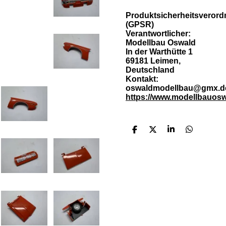
Produktsicherheitsveror
(GPSR)
Verantwortlicher:
Modellbau Oswald
In der Warthütte 1
69181 Leimen,
Deutschland
Kontakt:
oswaldmodellbau@gmx.d
https://www.modellbauosw
T
T
T
T
e
e
e
e
i
i
i
i
l
l
l
l
e
e
e
e
n
n
n
n