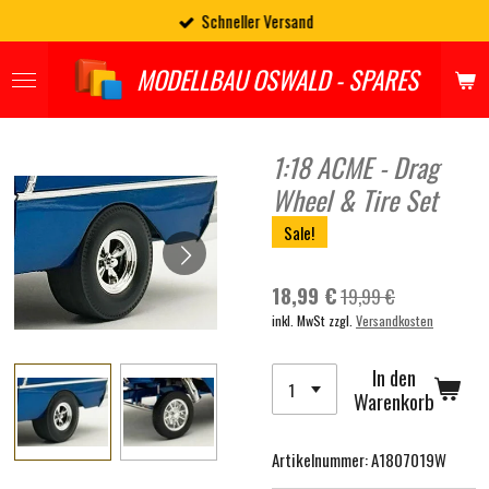
Schneller Versand
Zum
Hauptinhalt
springen
MODELLBAU OSWALD - SPARES
1:18 ACME - Drag
Wheel & Tire Set
Sale!
18,99 €
19,99 €
inkl. MwSt zzgl.
Versandkosten
In den
Warenkorb
Artikelnummer:
A1807019W