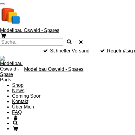
Zum
Hauptinhalt
springen
Modellbau Oswald - Spares
Schneller Versand
Regelmäsig n
Modellbau Oswald - Spares
Shop
News
Coming Soon
Kontakt
Über Mich
FAQ