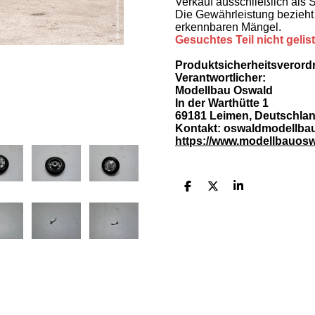
Verkauf ausschließlich als 
Die Gewährleistung bezieht 
erkennbaren Mängel.
Gesuchtes Teil nicht gelis
Produktsicherheitsveror
Verantwortlicher:
Modellbau Oswald
In der Warthütte 1
69181 Leimen, Deutschla
Kontakt: oswaldmodellb
https://www.modellbauosw
T
T
T
e
e
e
i
i
i
l
l
l
e
e
e
n
n
n