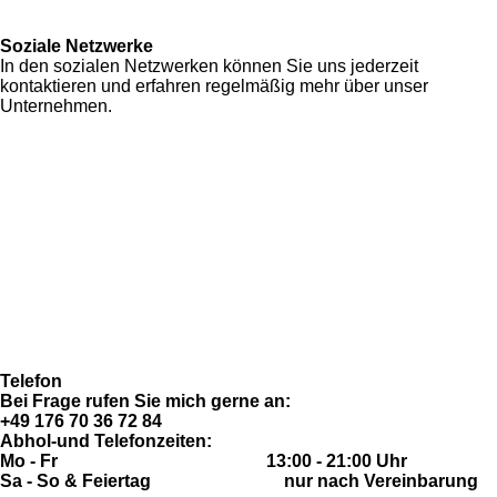
Soziale Netzwerke
In den sozialen Netzwerken können Sie uns jederzeit
kontaktieren und erfahren regelmäßig mehr über unser
Unternehmen.
F
I
Y
W
a
n
o
h
Zahlung & Versand
c
s
u
a
Allgemeine Geschäftsbedingungen
e
t
T
t
Datenschutzerklärung
b
a
u
s
Widerrufsrecht
o
g
b
A
Imressum
o
r
e
p
Fragen & Antworten (FAQ)
k
a
p
m
Telefon
Bei Frage rufen Sie mich gerne an:
+49 176 70 36 72 84
Abhol-und Telefonzeiten:
Mo - Fr 13:00 - 21:00 Uhr
Sa - So & Feiertag nur nach Vereinbarung