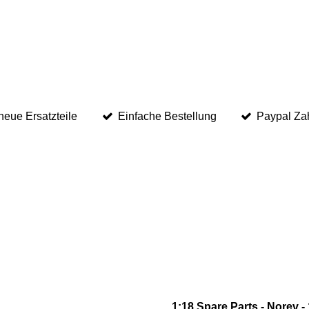
eue Ersatzteile
Einfache Bestellung
Paypal Za
1:18 Spare Parts - Norev