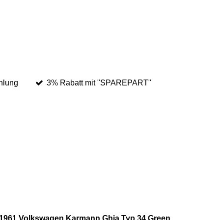
hlung
3% Rabatt mit "SPAREPART"
 - 1961 Volkswagen Karmann Ghia Typ 34 Green