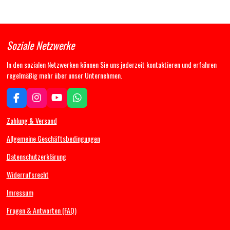
Soziale Netzwerke
In den sozialen Netzwerken können Sie uns jederzeit kontaktieren und erfahren
regelmäßig mehr über unser Unternehmen.
F
I
Y
W
a
n
o
h
c
s
u
a
Zahlung & Versand
e
t
T
t
b
a
u
s
Allgemeine Geschäftsbedingungen
o
g
b
A
Datenschutzerklärung
o
r
e
p
k
a
p
Widerrufsrecht
m
Imressum
Fragen & Antworten (FAQ)