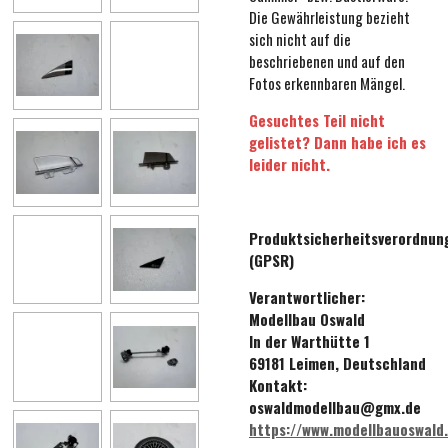
Die Gewährleistung bezieht
sich nicht auf die
beschriebenen und auf den
Fotos erkennbaren Mängel.
Gesuchtes Teil nicht
gelistet? Dann habe ich es
leider nicht.
Produktsicherheitsverordnun
(GPSR)
Verantwortlicher:
Modellbau Oswald
In der Warthütte 1
69181 Leimen, Deutschland
Kontakt:
oswaldmodellbau@gmx.de
https://www.modellbauoswald