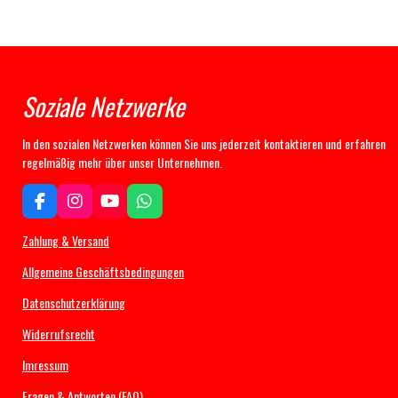
Soziale Netzwerke
In den sozialen Netzwerken können Sie uns jederzeit kontaktieren und erfahren
regelmäßig mehr über unser Unternehmen.
F
I
Y
W
a
n
o
h
c
s
u
a
Zahlung & Versand
e
t
T
t
b
a
u
s
Allgemeine Geschäftsbedingungen
o
g
b
A
Datenschutzerklärung
o
r
e
p
k
a
p
Widerrufsrecht
m
Imressum
Fragen & Antworten (FAQ)