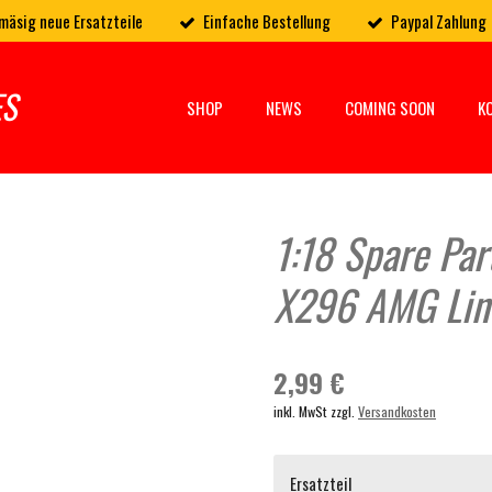
mäsig neue Ersatzteile
Einfache Bestellung
Paypal Zahlung
ES
SHOP
NEWS
COMING SOON
K
1:18 Spare Pa
X296 AMG Lin
2,99 €
inkl. MwSt zzgl.
Versandkosten
Ersatzteil