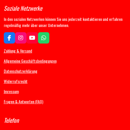
Soziale Netzwerke
In den sozialen Netzwerken können Sie uns jederzeit kontaktieren und erfahren
regelmäßig mehr über unser Unternehmen.
F
I
Y
W
a
n
o
h
c
s
u
a
Zahlung & Versand
e
t
T
t
b
a
u
s
Allgemeine Geschäftsbedingungen
o
g
b
A
Datenschutzerklärung
o
r
e
p
k
a
p
Widerrufsrecht
m
Imressum
Fragen & Antworten (FAQ)
Telefon