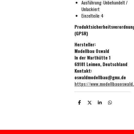
Ausführung:
Unbehandelt /
Unlackiert
Einzelteile: 4
Produktsicherheitsverordnun
(GPSR)
Hersteller:
Modellbau Oswald
In der Warthütte 1
69181 Leimen, Deutschland
Kontakt:
oswaldmodellbau@gmx.de
https://www.modellbauoswald
T
T
T
T
e
e
e
e
i
i
i
i
l
l
l
l
e
e
e
e
n
n
n
n