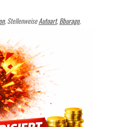
on
, Stellenweise
Autoart
,
Bburago
,