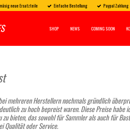
mäsig neue Ersatzteile
Einfache Bestellung
Paypal Zahlung
ES
SHOP
NEWS
COMING SOON
K
st
 bei mehreren Herstellern nochmals gründlich überprüf
 deutlich zu hoch bepreist waren. Diese Preise habe i
eau zu bieten, das sowohl für Sammler als auch für Ba
ei Qualität oder Service.