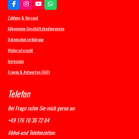
F
I
Y
W
a
n
o
h
c
s
u
a
Zahlung & Versand
e
t
T
t
b
a
u
s
Allgemeine Geschäftsbedingungen
o
g
b
A
Datenschutzerklärung
o
r
e
p
k
a
p
Widerrufsrecht
m
Imressum
Fragen & Antworten (FAQ)
Telefon
Bei Frage rufen Sie mich gerne an:
+49 176 70 36 72 84
Abhol-und Telefonzeiten: