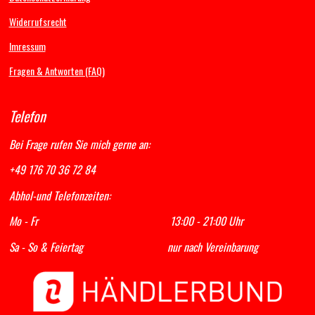
k
a
p
Widerrufsrecht
m
Imressum
Fragen & Antworten (FAQ)
Telefon
Bei Frage rufen Sie mich gerne an:
+49 176 70 36 72 84
Abhol-und Telefonzeiten:
Mo - Fr 13:00 - 21:00 Uhr
Sa - So & Feiertag nur nach Vereinbarung