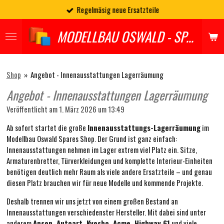
Regelmäsig neue Ersatzteile
Zum
Hauptinhalt
MODELLBAU OSWALD - SPARES
springen
Shop
»
Angebot - Innenausstattungen Lagerräumung
Angebot - Innenausstattungen Lagerräumung
Veröffentlicht am 1. März 2026 um 13:49
Ab sofort startet die große
Innenausstattungs-Lagerräumung
im
Modellbau Oswald Spares Shop. Der Grund ist ganz einfach:
Innenausstattungen nehmen im Lager extrem viel Platz ein. Sitze,
Armaturenbretter, Türverkleidungen und komplette Interieur-Einheiten
benötigen deutlich mehr Raum als viele andere Ersatzteile – und genau
diesen Platz brauchen wir für neue Modelle und kommende Projekte.
Deshalb trennen wir uns jetzt von einem großen Bestand an
Innenausstattungen verschiedenster Hersteller. Mit dabei sind unter
anderem
Anson, Autoart, Kyosho, Acme, Highway 61
und viele