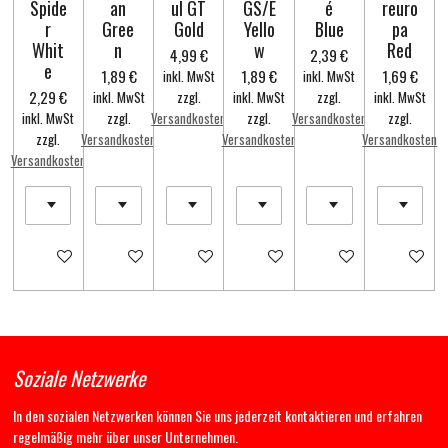
Spide
an
ul GT
GS/E
é
reuro
r
Gree
Gold
Yello
Blue
pa
Whit
n
w
Red
4,99 €
2,39 €
e
1,89 €
1,89 €
1,69 €
inkl. MwSt
inkl. MwSt
2,29 €
inkl. MwSt
zzgl.
inkl. MwSt
zzgl.
inkl. MwSt
inkl. MwSt
zzgl.
Versandkosten
zzgl.
Versandkosten
zzgl.
zzgl.
Versandkosten
Versandkosten
Versandkosten
Versandkosten
In den Warenkorb
In den Warenkorb
In den Warenkorb
In den Warenkorb
In den Warenkorb
In den Wa
Soziale Netzwerke
In den sozialen Netzwerken können Sie uns jederzeit kontaktieren und erfahren
regelmäßig mehr über unser Unternehmen.