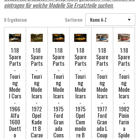
eintragen für welche Modelle Sie Ersatzteile suchen.
6 Ergebnisse
Sortieren:
1:18
1:18
1:18
1:18
1:18
1:18
Spare
Spare
Spare
Spare
Spare
Spare
Parts
Parts
Parts
Parts
Parts
Parts
-
-
-
-
-
-
Touri
Touri
Touri
Touri
Touri
Touri
ng
ng
ng
ng
ng
ng
Mode
Mode
Mode
Mode
Mode
Mode
l Cars
lcars
lcars
lcars
lcars
lcars
-
-
-
-
-
-
1966
1972
1975
1975
1977
1982
Alfa
Opel
Ford
Opel
Ford
Pinin
1600
Kade
Gran
Com
Gran
farin
Duett
tt B
ada
modo
ada L
a
o
Carav
Cons
re B
Coup
Spide