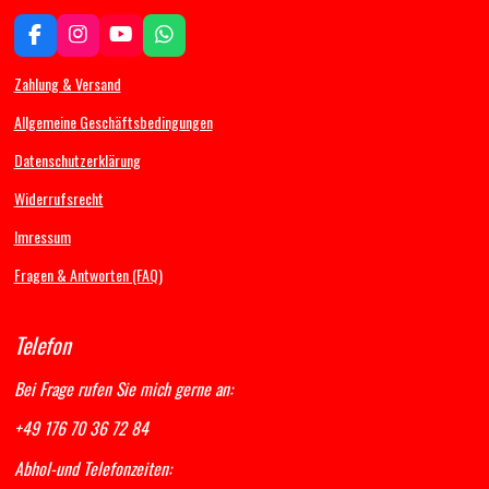
F
I
Y
W
a
n
o
h
c
s
u
a
Zahlung & Versand
e
t
T
t
b
a
u
s
Allgemeine Geschäftsbedingungen
o
g
b
A
Datenschutzerklärung
o
r
e
p
k
a
p
Widerrufsrecht
m
Imressum
Fragen & Antworten (FAQ)
Telefon
Bei Frage rufen Sie mich gerne an:
+49 176 70 36 72 84
Abhol-und Telefonzeiten: