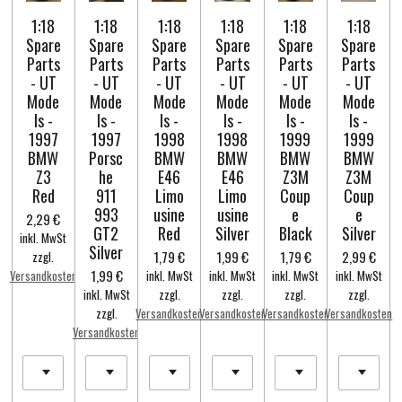
1:18
1:18
1:18
1:18
1:18
1:18
Spare
Spare
Spare
Spare
Spare
Spare
Parts
Parts
Parts
Parts
Parts
Parts
- UT
- UT
- UT
- UT
- UT
- UT
Mode
Mode
Mode
Mode
Mode
Mode
ls -
ls -
ls -
ls -
ls -
ls -
1997
1997
1998
1998
1999
1999
BMW
Porsc
BMW
BMW
BMW
BMW
Z3
he
E46
E46
Z3M
Z3M
Red
911
Limo
Limo
Coup
Coup
993
usine
usine
e
e
2,29 €
GT2
Red
Silver
Black
Silver
inkl. MwSt
Silver
1,79 €
1,99 €
1,79 €
2,99 €
zzgl.
1,99 €
Versandkosten
inkl. MwSt
inkl. MwSt
inkl. MwSt
inkl. MwSt
inkl. MwSt
zzgl.
zzgl.
zzgl.
zzgl.
zzgl.
Versandkosten
Versandkosten
Versandkosten
Versandkosten
Versandkosten