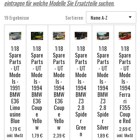
eintragen für welche Modelle Sie Ersatzteile suchen.
19 Ergebnisse
Sortieren:
1:18
1:18
1:18
1:18
1:18
1:18
Spare
Spare
Spare
Spare
Spare
Spare
Parts
Parts
Parts
Parts
Parts
Parts
- UT
- UT
- UT
- UT
- UT
- UT
Mode
Mode
Mode
Mode
Mode
Mode
ls -
ls -
ls -
ls -
ls -
ls -
1991
1994
1994
1994
1994
1994
BMW
BMW
BMW
BMW
BMW
Ferra
E36
E36
E36
Z3
Z3
ri
Limo
Coup
Coup
2.8
2.8
F355
usine
e
e
Spide
Spide
Coup
Blue
Yello
Yello
r
r
e Red
w
w
Gree
Silver
1,79 €
2,69 €
n
1,79 €
2,39 €
1,89 €
inkl. MwSt
inkl. MwSt