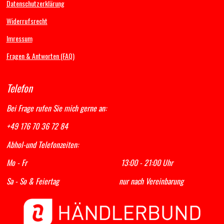
Datenschutzerklärung
o
r
e
p
k
a
p
Widerrufsrecht
m
Imressum
Fragen & Antworten (FAQ)
Telefon
Bei Frage rufen Sie mich gerne an:
+49 176 70 36 72 84
Abhol-und Telefonzeiten:
Mo - Fr 13:00 - 21:00 Uhr
Sa - So & Feiertag nur nach Vereinbarung