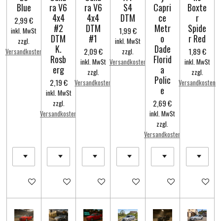
Blue
ra V6
ra V6
S4
Capri
Boxte
4x4
4x4
DTM
ce
r
2,99 €
#2
DTM
Metr
Spide
1,99 €
inkl. MwSt
DTM
#1
o
r Red
zzgl.
inkl. MwSt
K.
Dade
2,09 €
1,89 €
Versandkosten
zzgl.
Rosb
Florid
inkl. MwSt
Versandkosten
inkl. MwSt
erg
a
zzgl.
zzgl.
Polic
2,19 €
Versandkosten
Versandkosten
e
inkl. MwSt
2,69 €
zzgl.
Versandkosten
inkl. MwSt
zzgl.
Versandkosten
In den Warenkorb
In den Warenkorb
In den Warenkorb
In den Warenkorb
In den Warenkorb
In den Wa