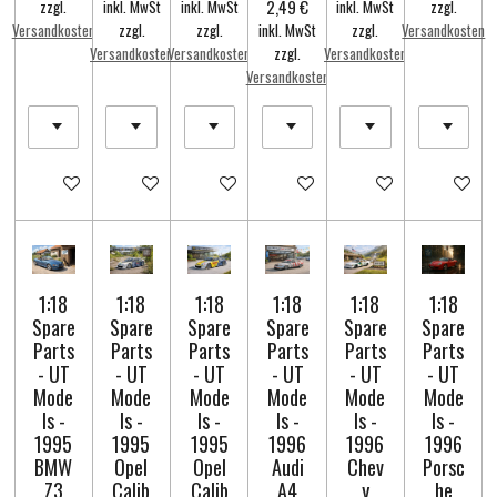
2,49 €
zzgl.
inkl. MwSt
inkl. MwSt
inkl. MwSt
zzgl.
Versandkosten
zzgl.
zzgl.
inkl. MwSt
zzgl.
Versandkosten
Versandkosten
Versandkosten
zzgl.
Versandkosten
Versandkosten
In den Warenkorb
In den Warenkorb
In den Warenkorb
In den Warenkorb
In den Warenkorb
In den Wa
1:18
1:18
1:18
1:18
1:18
1:18
Spare
Spare
Spare
Spare
Spare
Spare
Parts
Parts
Parts
Parts
Parts
Parts
- UT
- UT
- UT
- UT
- UT
- UT
Mode
Mode
Mode
Mode
Mode
Mode
ls -
ls -
ls -
ls -
ls -
ls -
1995
1995
1995
1996
1996
1996
BMW
Opel
Opel
Audi
Chev
Porsc
Z3
Calib
Calib
A4
y
he