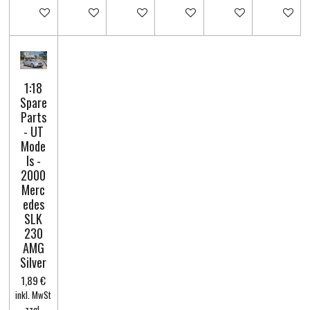
In den Warenkorb
In den Warenkorb
In den Warenkorb
In den Warenkorb
In den Warenkorb
In den Wa
1:18
Spare
Parts
- UT
Mode
ls -
2000
Merc
edes
SLK
230
AMG
Silver
1,89 €
inkl. MwSt
zzgl.