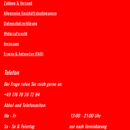
c
s
u
a
Zahlung & Versand
e
t
T
t
b
a
u
s
Allgemeine Geschäftsbedingungen
o
g
b
A
Datenschutzerklärung
o
r
e
p
k
a
p
Widerrufsrecht
m
Imressum
Fragen & Antworten (FAQ)
Telefon
Bei Frage rufen Sie mich gerne an:
+49 176 70 36 72 84
Abhol-und Telefonzeiten:
Mo - Fr 13:00 - 21:00 Uhr
Sa - So & Feiertag nur nach Vereinbarung