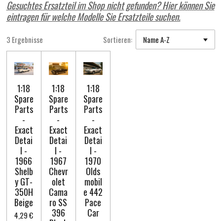
Gesuchtes Ersatzteil im Shop nicht gefunden? Hier können Sie
eintragen für welche Modelle Sie Ersatzteile suchen.
3 Ergebnisse
Sortieren:
1:18
1:18
1:18
Spare
Spare
Spare
Parts
Parts
Parts
-
-
-
Exact
Exact
Exact
Detai
Detai
Detai
l -
l -
l -
1966
1967
1970
Shelb
Chevr
Olds
y GT-
olet
mobil
350H
Cama
e 442
Beige
ro SS
Pace
396
Car
4,29 €