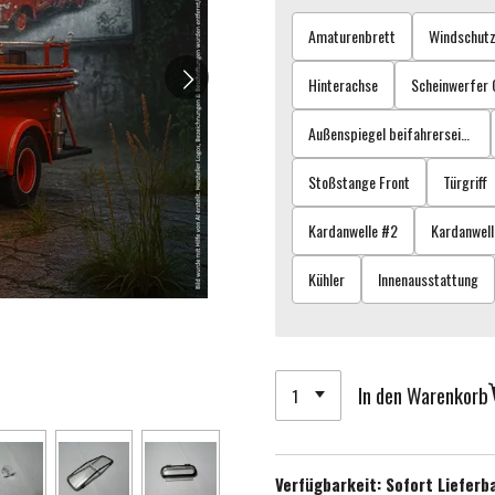
Amaturenbrett
Windschutz
Hinterachse
Scheinwerfer
Außenspiegel beifahrerseite B-Ware
Stoßstange Front
Türgriff
Kardanwelle #2
Kardanwell
Kühler
Innenausstattung
In den Warenkorb
Verfügbarkeit:
Sofort Lieferb