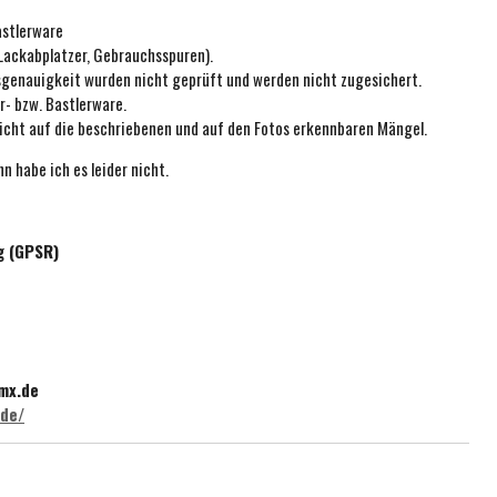
astlerware
 Lackabplatzer, Gebrauchsspuren).
ssgenauigkeit wurden nicht geprüft und werden nicht zugesichert.
r- bzw. Bastlerware.
icht auf die beschriebenen und auf den Fotos erkennbaren Mängel.
n habe ich es leider nicht.
g (GPSR)
mx.de
.de/