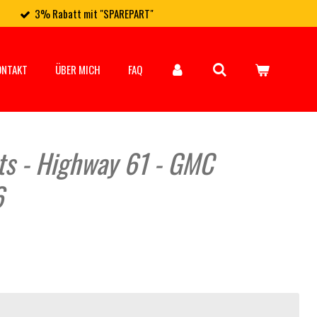
3% Rabatt mit "SPAREPART"
ONTAKT
ÜBER MICH
FAQ
rts - Highway 61 - GMC
6