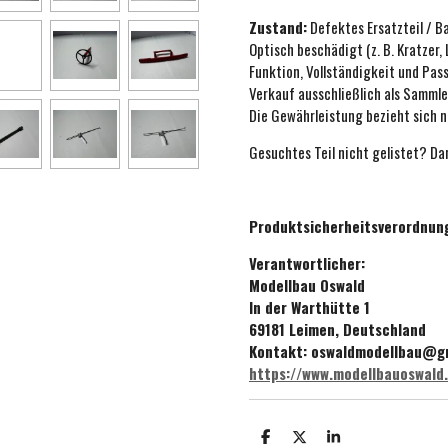
Zustand:
Defektes Ersatzteil / B
Optisch beschädigt (z. B. Kratzer,
Funktion, Vollständigkeit und Pa
Verkauf ausschließlich als Sammle
Die Gewährleistung bezieht sich n
Gesuchtes Teil nicht gelistet? Dan
Produktsicherheitsverordnun
Verantwortlicher:
Modellbau Oswald
In der Warthütte 1
69181 Leimen, Deutschland
Kontakt: oswaldmodellbau@g
https://www.modellbauoswald
T
T
T