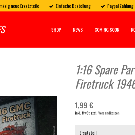
mäsig neue Ersatzteile
Einfache Bestellung
Paypal Zahlung
ES
SHOP
NEWS
COMING SOON
K
1:16 Spare Pa
Firetruck 194
1,99 €
inkl. MwSt zzgl.
Versandkosten
Ersatzteil