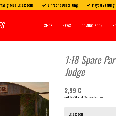
mäsig neue Ersatzteile
Einfache Bestellung
Paypal Zahlung
ES
SHOP
NEWS
COMING SOON
K
1:18 Spare Par
Judge
2,99 €
inkl. MwSt zzgl.
Versandkosten
Ersatzteil