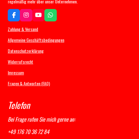
regelmäßig mehr über unser Unternehmen.
F
I
Y
W
a
n
o
h
c
s
u
a
Zahlung & Versand
e
t
T
t
b
a
u
s
Allgemeine Geschäftsbedingungen
o
g
b
A
Datenschutzerklärung
o
r
e
p
k
a
p
Widerrufsrecht
m
Imressum
Fragen & Antworten (FAQ)
Telefon
Bei Frage rufen Sie mich gerne an:
+49 176 70 36 72 84