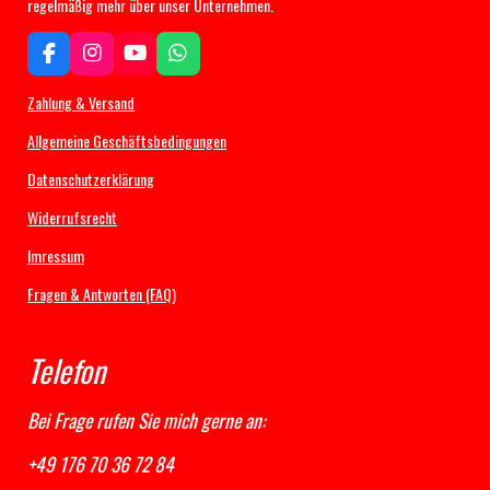
regelmäßig mehr über unser Unternehmen.
F
I
Y
W
a
n
o
h
c
s
u
a
Zahlung & Versand
e
t
T
t
b
a
u
s
Allgemeine Geschäftsbedingungen
o
g
b
A
Datenschutzerklärung
o
r
e
p
k
a
p
Widerrufsrecht
m
Imressum
Fragen & Antworten (FAQ)
Telefon
Bei Frage rufen Sie mich gerne an:
+49 176 70 36 72 84