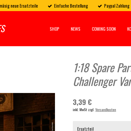
mäsig neue Ersatzteile
Einfache Bestellung
Paypal Zahlung
ES
SHOP
NEWS
COMING SOON
K
1:18 Spare Par
Challenger Van
3,39 €
inkl. MwSt zzgl.
Versandkosten
Ersatzteil